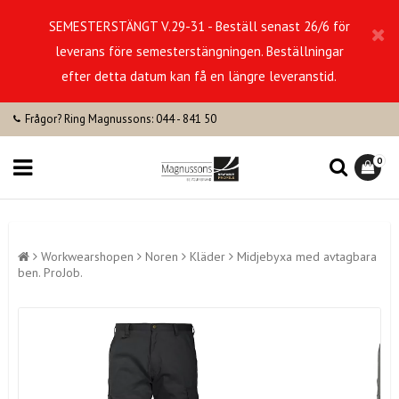
SEMESTERSTÄNGT V.29-31 - Beställ senast 26/6 för
leverans före semesterstängningen. Beställningar
efter detta datum kan få en längre leveranstid.
Frågor? Ring Magnussons: 044 - 841 50
0
Workwearshopen
Noren
Kläder
Midjebyxa med avtagbara
ben. ProJob.