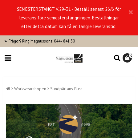
SEMESTERSTÄNGT V.29-31 - Beställ senast 26/6 för
leverans före semesterstängningen. Beställningar
efter detta datum kan få en längre leveranstid.
Frågor? Ring Magnussons: 044 - 841 50
0
Workwearshopen
Sundpärlans Buss