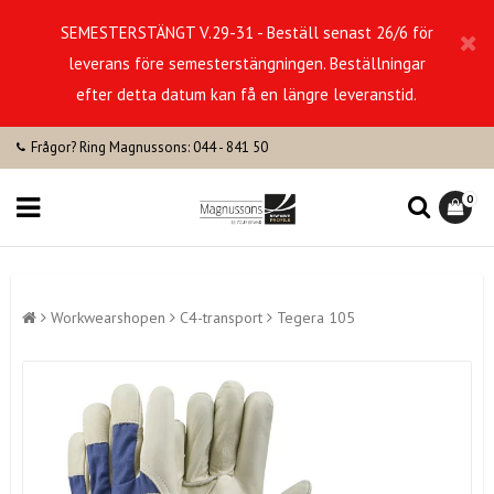
SEMESTERSTÄNGT V.29-31 - Beställ senast 26/6 för
leverans före semesterstängningen. Beställningar
efter detta datum kan få en längre leveranstid.
Frågor? Ring Magnussons: 044 - 841 50
0
Workwearshopen
C4-transport
Tegera 105