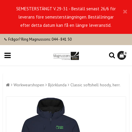
SEMESTERSTÄNGT V.29-31 - Beställ senast 26/6 för
leverans före semesterstängningen. Beställningar
efter detta datum kan få en längre leveranstid.
Frågor? Ring Magnussons: 044 - 841 50
0
Workwearshopen
Björklunda
Classic softshell hoody, herr.