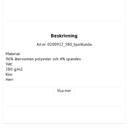
Beskrivning
Art.nr: 0200912_580_bjorklunda
Material:
96% återvunnen polyester och 4% spandex
Vikt:
280 g/m2
Kön:
Herr
Fickor:
Fickor med dragkedja
Visa mer
Stängning:
Dragkedja
Huva:
Avtagbar
Ärm:
Lång ärm