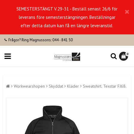
SEMESTERSTÄNGT V.29-31 - Beställ senast 26/6 för
leverans före semesterstängningen. Beställningar
efter detta datum kan få en längre leveranstid.
Frågor? Ring Magnussons: 044 - 841 50
0
Workwearshopen
Skyddat
Kläder
Sweatshirt. Texstar FJ68.