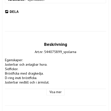
DELA
Beskrivning
Art.nr: 544075899_spolarna
Egenskaper:
Justerbar och avtagbar huva.
Sidfickor.
Bröstficka med dragkedja.
D-ring inuti bröstficka.
Justerbar nedtill och i ärmslut.
Material: 100% polyamid.
Vattenpelare: 10 000 mm.
Visa mer
Andningsförmåga: 10 000 g/m²/24h.
Vikt: 150 g/m².
Tvätt: 40 °C.
CE: EN 343 klass 4/4/X.