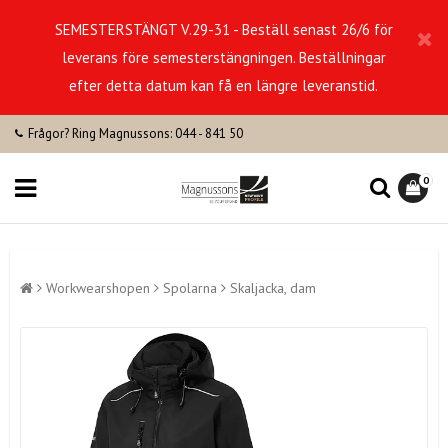
SEMESTERSTÄNGT V.29-31 - Beställ senast 26/6 för
leverans före semesterstängningen. Beställningar
efter detta datum kan få en längre leveranstid.
Frågor? Ring Magnussons: 044 - 841 50
0
Workwearshopen
Spolarna
Skaljacka, dam